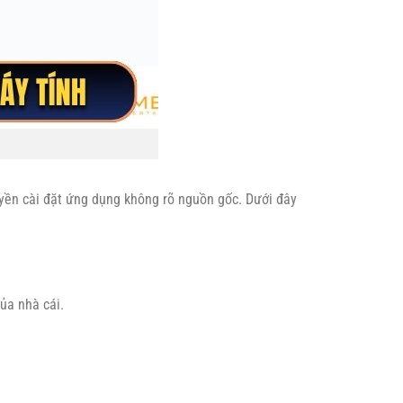
yền cài đặt ứng dụng không rõ nguồn gốc. Dưới đây
ủa nhà cái.