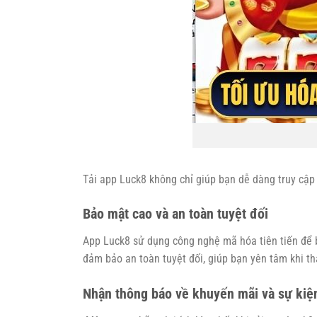
Tải app Luck8 không chỉ giúp bạn dễ dàng truy cập v
Bảo mật cao và an toàn tuyệt đối
App Luck8 sử dụng công nghệ mã hóa tiên tiến để b
đảm bảo an toàn tuyệt đối, giúp bạn yên tâm khi t
Nhận thông báo về khuyến mãi và sự kiệ