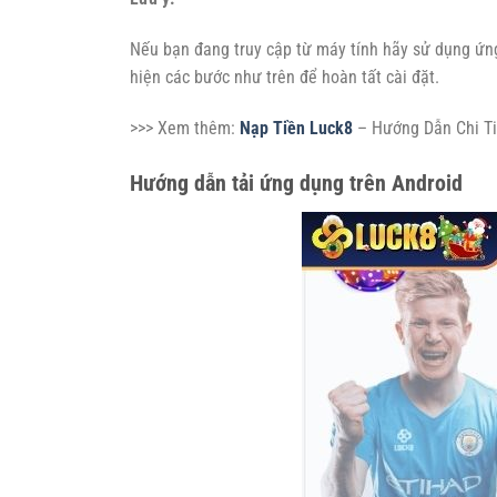
Nếu bạn đang truy cập từ máy tính hãy sử dụng ứng
hiện các bước như trên để hoàn tất cài đặt.
>>> Xem thêm:
Nạp Tiền Luck8
– Hướng Dẫn Chi T
Hướng dẫn tải ứng dụng trên Android