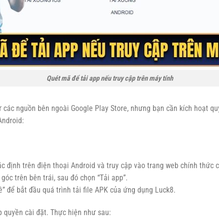
Quét mã để tải app nếu truy cập trên máy tính
ừ các nguồn bên ngoài Google Play Store, nhưng bạn cần kích hoạt qu
Android:
c định trên điện thoại Android và truy cập vào trang web chính thức c
góc trên bên trái, sau đó chọn “Tải app”.
về” để bắt đầu quá trình tải file APK của ứng dụng Luck8.
ấp quyền cài đặt. Thực hiện như sau: