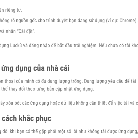
n riêng tư.
hông rõ nguồn gốc cho trình duyệt bạn đang sử dụng (ví dụ: Chrome).
 và nhấn “Cài đặt”.
g dụng Luck8 và đăng nhập để bắt đầu trải nghiệm. Nếu chưa có tài k
i ứng dụng của nhà cái
iện thoại của mình có đủ dung lượng trống. Dung lượng yêu cầu để tả
ó thể thay đổi theo từng bản cập nhật ứng dụng.
y xóa bớt các ứng dụng hoặc dữ liệu không cần thiết để việc tải và cà
à cách khắc phục
 đôi khi bạn có thể gặp phải một số lỗi như không tải được ứng dụng, 