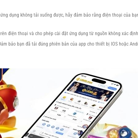
 ứng dụng không tải xuống được, hãy đảm bảo rằng điện thoại của bạn
 trên điện thoại và cho phép cài đặt ứng dụng từ nguồn không xác định
Đảm bảo bạn đã tải đúng phiên bản của app cho thiết bị IOS hoặc And