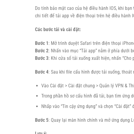
Do tính bảo mật cao của hệ điều hành IOS, khi bạn
chi tiết để tải app về điện thoại trên hệ điều hành 
Các bước tải và cài đặt:
Bước 1
: Mở trình duyệt Safari trên điện thoại iPho
Bước 2
: Nhấn vào mục “Tải app” nằm ở phía dưới b
Bước 3
: Khi cửa sổ tải xuống xuất hiện, nhấn “Cho p
Bước 4
: Sau khi file cấu hình được tải xuống, thoá
Vào Cài đặt > Cài đặt chung > Quản lý VPN & Thi
Trong phần hồ sơ cấu hình đã tải, bạn tìm ứng 
Nhấp vào “Tin cậy ứng dụng” và chọn “Cài đặt” đ
Bước 5
: Quay lại màn hình chính và mở ứng dụng Lu
Lưu ý: