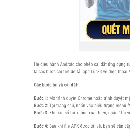
Hệ điều hành Android cho phép cài đặt ứng dụng t
là các bước chi tiết để tải app Luck8 về điện thoại 
Các bước tải và cài đặt:
Bước 1
: Mở trình duyệt Chrome hoặc trình duyệt mặ
Bước 2
: Tại trang chủ, nhấn vào biểu tượng menu ở 
Bước 3
: Khi cửa sổ tải xuống xuất hiện, nhấn “Tải 
Bước 4
: Sau khi file APK được tải về, bạn sẽ cần c