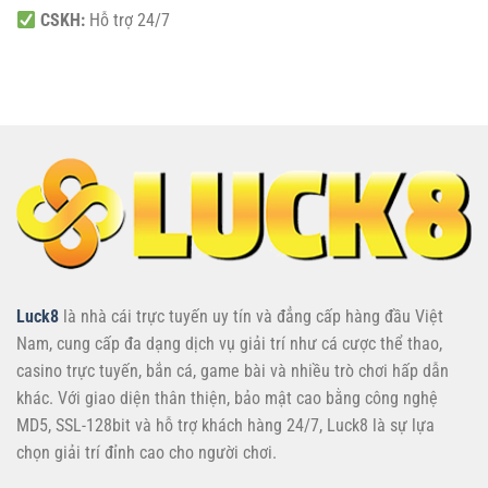
CSKH:
Hỗ trợ 24/7
Luck8
là nhà cái trực tuyến uy tín và đẳng cấp hàng đầu Việt
Nam, cung cấp đa dạng dịch vụ giải trí như cá cược thể thao,
casino trực tuyến, bắn cá, game bài và nhiều trò chơi hấp dẫn
khác. Với giao diện thân thiện, bảo mật cao bằng công nghệ
MD5, SSL-128bit và hỗ trợ khách hàng 24/7, Luck8 là sự lựa
chọn giải trí đỉnh cao cho người chơi.