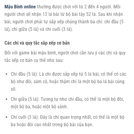
Mậu Binh online
thường được chơi với từ 2 đến 4 người. Mỗi
người chơi sẽ nhận 13 lá bài từ bộ bài tây 52 lá. Sau khi nhận
bài, người chơi phải tự sắp xếp chúng thành ba chi: chi đầu (5
lá), chi giữa (5 lá) và chi cuối (3 lá).
Các chi và quy tắc sắp xếp cơ bản
Đối với game bài mậu binh, người chơi cần lưu ý các chi và quy
tắc sếp cơ bản cụ thể như sau:
Chi đầu (5 lá): Là chi được sắp xếp từ 5 lá bài, có thể có các
bộ như đôi, sám cô, hoặc thậm chí là một bộ ba lá bài cùng
số.
Chi giữa (5 lá): Tương tự như chi đầu, có thể là một bộ đôi,
một bộ ba, hoặc một bộ sảnh.
Chi cuối (3 lá): Đây là chi quan trọng nhất, có thể là một bộ
ba hoặc đôi cao nhất trong bộ bài của bạn.