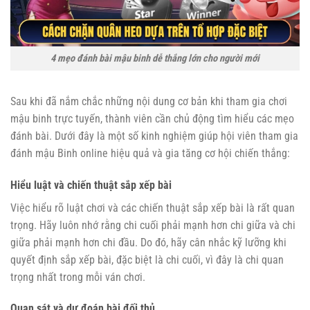
4 mẹo đánh bài mậu binh dễ thắng lớn cho người mới
Sau khi đã nắm chắc những nội dung cơ bản khi tham gia chơi
mậu binh trực tuyến, thành viên cần chủ động tìm hiểu các mẹo
đánh bài. Dưới đây là một số kinh nghiệm giúp hội viên tham gia
đánh mậu Binh online hiệu quả và gia tăng cơ hội chiến thắng:
Hiểu luật và chiến thuật sắp xếp bài
Việc hiểu rõ luật chơi và các chiến thuật sắp xếp bài là rất quan
trọng. Hãy luôn nhớ rằng chi cuối phải mạnh hơn chi giữa và chi
giữa phải mạnh hơn chi đầu. Do đó, hãy cân nhắc kỹ lưỡng khi
quyết định sắp xếp bài, đặc biệt là chi cuối, vì đây là chi quan
trọng nhất trong mỗi ván chơi.
Quan sát và dự đoán bài đối thủ