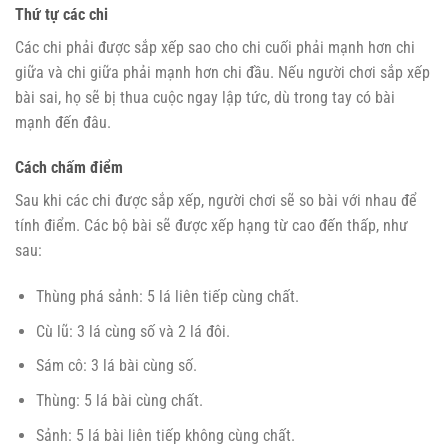
Thứ tự các chi
Các chi phải được sắp xếp sao cho chi cuối phải mạnh hơn chi
giữa và chi giữa phải mạnh hơn chi đầu. Nếu người chơi sắp xếp
bài sai, họ sẽ bị thua cuộc ngay lập tức, dù trong tay có bài
mạnh đến đâu.
Cách chấm điểm
Sau khi các chi được sắp xếp, người chơi sẽ so bài với nhau để
tính điểm. Các bộ bài sẽ được xếp hạng từ cao đến thấp, như
sau:
Thùng phá sảnh: 5 lá liên tiếp cùng chất.
Cù lũ: 3 lá cùng số và 2 lá đôi.
Sám cô: 3 lá bài cùng số.
Thùng: 5 lá bài cùng chất.
Sảnh: 5 lá bài liên tiếp không cùng chất.