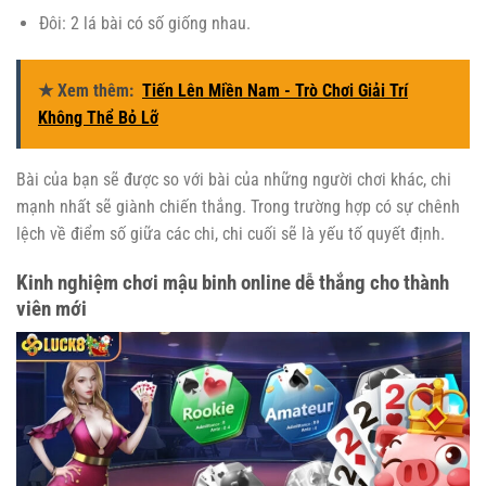
Đôi: 2 lá bài có số giống nhau.
★ Xem thêm:
Tiến Lên Miền Nam - Trò Chơi Giải Trí
Không Thể Bỏ Lỡ
Bài của bạn sẽ được so với bài của những người chơi khác, chi
mạnh nhất sẽ giành chiến thắng. Trong trường hợp có sự chênh
lệch về điểm số giữa các chi, chi cuối sẽ là yếu tố quyết định.
Kinh nghiệm chơi mậu binh online dễ thắng cho thành
viên mới