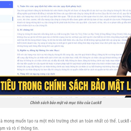
Chính sách bảo mật và mục tiêu của Luck8
 là mong muốn tạo ra một môi trường chơi an toàn nhất có thể. Luck8 
m và rò rỉ thông tin.