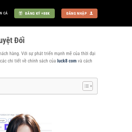
N CÁ
ĐĂNG KÝ +88K
ĐĂNG NHẬP
uyệt Đối
ách hàng. Với sự phát triển mạnh mẽ của thời đại
 các chi tiết về chính sách của
luck8 com
và cách